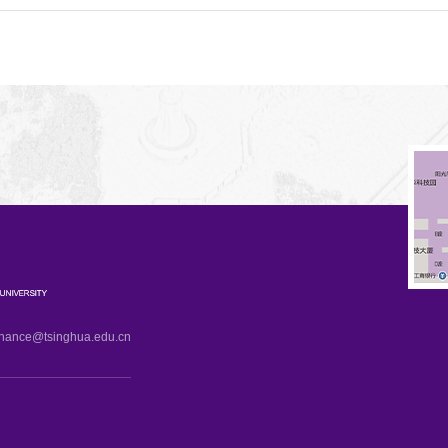
e@tsinghua.edu.cn