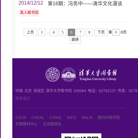
2014/12/12
第16期：冯务中——清华文化漫谈
真人图书馆
...
上页
1
4
5
6
7
8
下页
第
/8页
跳转
中国
北京
海淀区
清华大学图书馆
100084
电话：62782137
传真：6278
联系我们
CALIS
CADAL
CASHL
NSTL
BALIS
国内外图书馆
外国教材中心
北京图研会