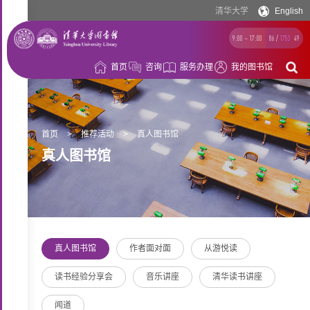
清华大学
English
9:00 ~ 17:00
86
/
1753
49
首页
咨询
服务办理
我的图书馆
借
阅
资
首页
>
推荐活动
>
真人图书馆
真人图书馆
源
空
间
学
习
科
真人图书馆
作者面对面
从游悦读
支
研
概
持
读书经验分享会
音乐讲座
清华读书讲座
支
况
闻道
持