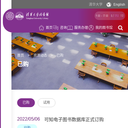
清华大学
English
9:00 ~ 17:00
0
/
1753
112
首页
咨询
服务办理
我的图书馆
借
阅
资
首页
>
资源动态
>
已购
已购
源
空
间
学
习
科
已购
试用
支
研
概
持
支
况
2022/05/06
可知电子图书数据库正式订购
持