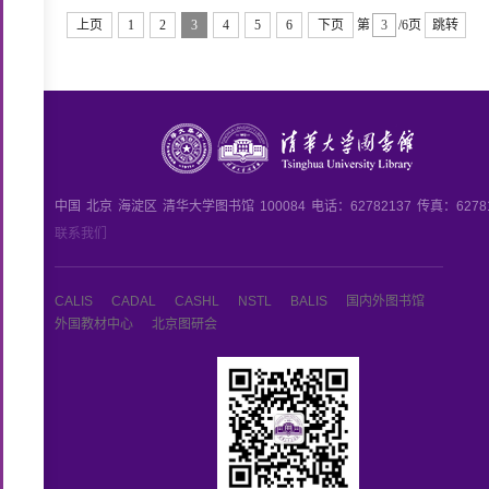
上页
1
2
3
4
5
6
下页
第
/6页
跳转
中国
北京
海淀区
清华大学图书馆
100084
电话：62782137
传真：6278
联系我们
CALIS
CADAL
CASHL
NSTL
BALIS
国内外图书馆
外国教材中心
北京图研会