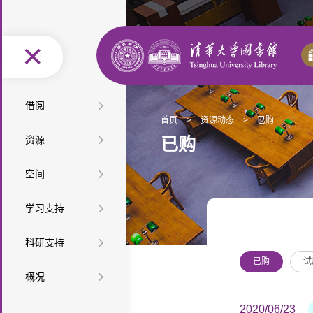
图
借阅
首页
>
资源动态
>
已购
书
馆
按
资源
已购
借
际
办
类
按
空
空间
还
互
证
阅
型
学
特
间
座
借
服
读
教
学习支持
查
科
色
最
布
位
自
务
推
材
课
查
资
新
精
学
科研支持
局
预
助
便
荐
教
程
培
源
资
选
网
已购
试
科
科
约
服
利
音
馆
概况
参
教
训
微
源
资
上
服
技
检
务
设
乐
研
长
组
学
讲
课
迎
源
展
2020/06/23
务
查
索
信