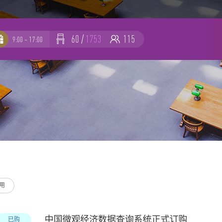
60
/
1753
115
9:00 ~ 17:00
-
-
用
中国微观经济数据查询系统正式订购
已购