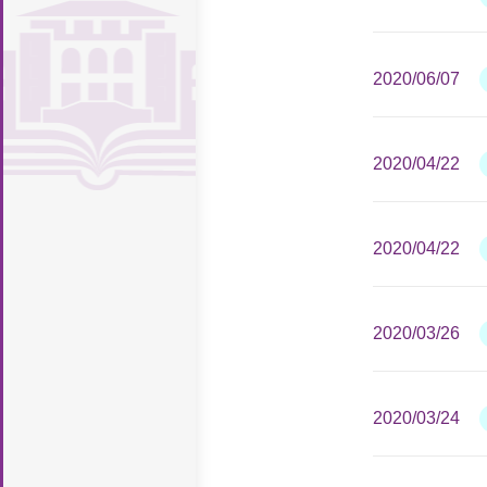
施
馆
读
图
致
织
规
座
堂
新
支
厅
新
证
息
知
研
书
辞
机
章
历
专
持
明
计
识
开
2020/06/07
讨
馆
构
制
史
馆
栏
案
量
产
放
投
报
度
沿
舍
勤
例
权
科
稿
iLibrary
告
2020/04/22
革
风
工
联
学
导
厅
貌
助
系
引
学
我
2020/04/22
们
2020/03/26
2020/03/24