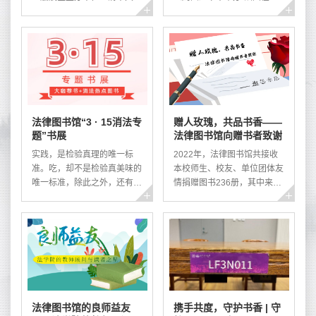
法律图书馆清华大学图书馆历
边”读者座谈会。法律图书馆
来重视特藏文献建设工作，所
诚邀您参加座谈会，倾听您的
藏契约文书自成一格，为师生
意见，完善我们的服务，共建
教学科研提供支持。值清华大
法律图书馆！会议时间：
学 112 周年校庆之际，法律
2023年4月27日（周四）
图书馆特举办法律文书展，以
14:00会议地点：法律图书馆
飨读者。本次展览展出校友张
211会议室参与方式：扫描下
文达所藏清代、民国时期的法
方二维码直接报名。名额有
法律图书馆“3 · 15消法专
赠人玫瑰，共品书香——
律文书典籍百余件，真实、鲜
限，先报先得，限校内师生参
题”书展
法律图书馆向赠书者致谢
活地呈现该时期法律实践的历
加。扫描二维码报名联系我
史风貌。展品类型包括诉状判
们：
实践，是检验真理的唯一标
2022年，法律图书馆共接收
决、官府公文、契约文书、票
https://lib.tsinghua.edu.cn/law/lxwm.
准。吃，却不是检验真美味的
本校师生、校友、单位团体友
证单据、...
法律图书馆2023年4月24
唯一标准，除此之外，还有阅
情捐赠图书236册，其中来自
读。3·15，我们的“消法宝典”
法学院教师汤欣、程啸、沈朝
荐读中，有关食品安全的图书
晖、王晨光、贾兵兵、梁翠宁
与案例，将成为你阅读的不二
的赠书约占赠书总数的70%。
之选……在期待3·15晚会的同
在此，法律图书馆真诚地感谢
时，请期待法律图书馆举办的
各位捐赠者对本馆资源建设工
“3·15消法专题”书展。书展时
作的支持与帮助！这些赠书品
间：3月15日-4月15日书展地
质良好，种类丰富。法律图书
点：法律图书馆二层中庭联系
馆会根据馆藏及赠书的实际状
法律图书馆的良师益友
携手共度，守护书香 | 守
我们：62772955，
况，及时入藏，为读者提供借