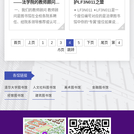
——法学院的教师顾问与
护LF3N011之盟
lawlib@tsinghua.edu.cn“大
阅服务；对不入藏的赠书在征
读者之星
咖”图书推荐抢先看： 《与未
询捐赠者意见后，将转赠给师
一、我们的教师顾问 教师顾
✦ LF3N011 ✦LF3N011是一
来握手: 在线纠纷解决机制与
生读者，使每本图书都得以充
问是图书馆在全校各院系聘
个座位编号对应的是法律图书
互联网消费者权...
分利用。部...
任、经院系领导推荐或认可的
馆中你的“专属”座位如果说图
教师代表，是院系与图书馆联
书馆是灵魂自由的一方天地，
系沟通的重要桥梁。教师顾问
装得下世间所有文明与知识，
可以帮助图书馆把握相关学科
那么，在法律图书馆，
首页
上页
1
2
3
4
5
下页
尾页
第
的文献资源建设及馆藏调整方
LF3N011就是一个个“专属”座
跳转
/5页
向，为学科馆员进入院系服务
位的代名词，是一个个自由灵
提供便利，为图书馆的发展献
魂栖息的广袤之地，也是方寸
计献策，及时反馈各院系师生
之间一张张宁静的书桌。✦ 战
对图书馆的意见与建议，为我
✦疫情大背景下为守护每一个
各馆链接
校学科资源建设和图书馆的发
LF3N011，法律图书馆的守卫
展贡献了智慧。教师顾问两年
之战打响了。它发生在北京抗
清华大学图书馆
人文社科图书馆
美术图书馆
金融图书馆
举行一次换届。2022年，在
击疫情的当下，也发生在同学
图书馆110周年馆庆暨“服务宣
们面临各种大考的档口。11月
经管图书馆
建筑图书馆
传月”期间...
21日，战鼓...