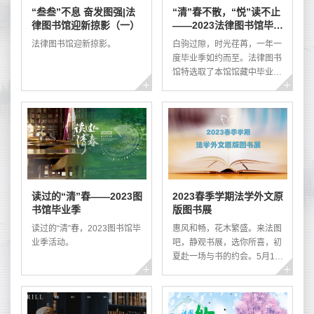
“叁叁”不息 奋发图强|法
“清”春不散，“悦”读不止
律图书馆迎新掠影（一）
——2023法律图书馆毕业
生借阅热门法律书目
法律图书馆迎新掠影。
白驹过隙，时光荏苒，一年一
度毕业季如约而至。法律图书
馆特选取了本馆馆藏中毕业生
借阅率排名前100余种书目，
添加清华大学图书馆馆藏信
息，形成《2023法律图书馆
毕业生借阅热门法律书目》呈
现给大家。其中，不少书目作
者为法学院教师，如：王保
树、王洪亮、冯象、汤欣、劳
东燕、何美欢、张明楷、张建
读过的“清”春——2023图
2023春季学期法学外文原
伟、陈杭平、林来梵、易延
书馆毕业季
版图书展
友、周光权、郑尚元、施天
涛、崔国斌、崔建远、韩世
读过的“清”春，2023图书馆毕
惠风和畅，花木繁盛。来法图
远、程啸、黎宏等。法律图书
业季活动。
吧，静观书展，选你所喜，初
馆二层中庭另设有“20...
夏赴一场与书的约会。5月16
日至19日，法律图书馆与中国
图书进出口（集团）有限公司
联合举办外文原版法律图书
展，为法学专业教学和科研工