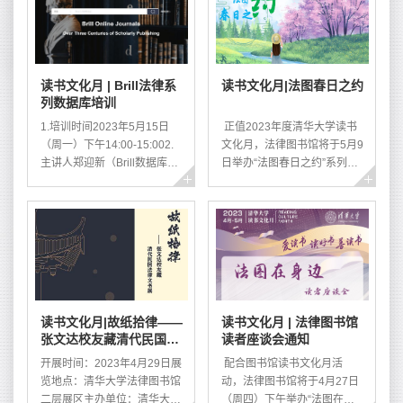
作提供资源服务。本次书展展
品以最新出版的外文原版法学
学术图书为主，内容涵盖宪
法、国际法、民法、知识产
读书文化月 | Brill法律系
读书文化月|法图春日之约
权、经济法等学科领域。展品
列数据库培训
来自Kluwer Law、Brill、
Thomson West、
1.培训时间2023年5月15日
正值2023年度清华大学读书
LexisNexis、Oxford
（周一）下午14:00-15:002.
文化月，法律图书馆将于5月9
University Press、
主讲人郑迎新（Brill数据库培
日举办“法图春日之约”系列读
Cambridge Universi...
训师）3.培训方式线下：法律
者活动，邀请大家在这美好的
图书馆211会议室线上：腾讯
季节漫步书海，共沐书香。★
会议ID：153-945-0194.培训
活动一 寻找“我”——法图探寻
内容序号主题内容数据库链接
宝藏你走近过法律图书馆丰富
1Brill电子书刊检索与利用
的资源宝藏吗？想来测验一下
https://ecollection.lib.tsinghua.edu.cn/databasenav/entrance/detail?
你对这里有多了解吗？快来法
mmsid=9910214989471039662“海
律图书馆一探究竟吧！参与方
牙国际法学院演讲集”实操与
式：活动当天在法律图书馆内
读书文化月|故纸拾律——
读书文化月 | 法律图书馆
应用
找到装有法律图书馆印章和数
张文达校友藏清代民国法
读者座谈会通知
https://ecollection.lib.tsinghua.edu.cn/databasenav/entrance/detail?
字的信封，即可获得惊喜奖
律文书展
m...
品！参与时间：2023年5月9
开展时间：2023年4月29日展
配合图书馆读书文化月活
日 9:00—16:00领奖地点：二
览地点：清华大学法律图书馆
动，法律图书馆将于4月27日
层服...
二层展区主办单位：清华大学
（周四）下午举办“法图在身