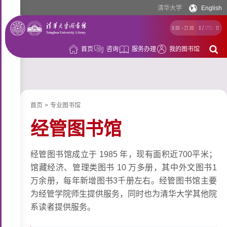
清华大学
English
8:00 ~ 22:00
0
/
1753
12
首页
咨询
服务办理
我的图书馆
借
阅
资
首页
>
专业图书馆
源
空
经管图书馆
间
学
经管图书馆成立于 1985 年，现有面积近700平米；
习
科
馆藏经济、管理类图书 10 万多册，其中外文图书1
万余册，每年新增图书3千册左右。经管图书馆主要
支
研
概
为经管学院师生提供服务，同时也为清华大学其他院
持
支
系读者提供服务。
况
持