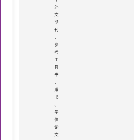
外
文
期
刊
、
参
考
工
具
书
、
赠
书
、
学
位
论
文