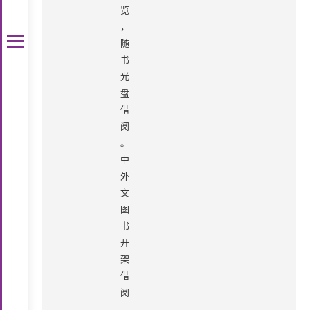
览
，
随
书
光
盘
借
阅
。
中
外
文
图
书
开
架
借
阅
。