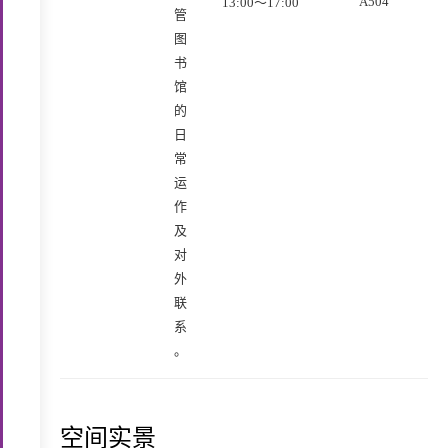
A504
13:00～17:00
管
图
书
馆
的
日
常
运
作
及
对
外
联
系
。
空间实景