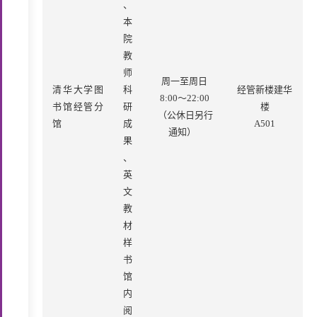
、
本
院
教
师
周一至周日
清华大学图
科
经管新楼建华
8:00
～
22:00
书馆经管分
研
楼
（
公休日另行
馆
成
A501
通知）
果
、
英
文
教
材
样
书
馆
内
阅