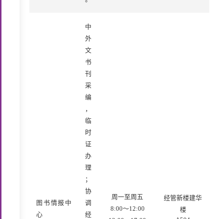
中
外
文
书
刊
采
编
，
临
时
证
办
理
；
协
周一至周五
经管新楼建华
图书情报中
调
8:00～12:00
楼
心
经