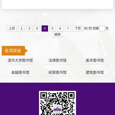
上页
1
2
3
4
5
6
7
下页
共7页
到第
页
跳转
各馆链接
清华大学图书馆
法律图书馆
美术图书馆
金融图书馆
经管图书馆
建筑图书馆