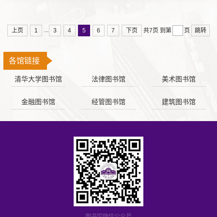
...
上页
1
3
4
5
6
7
下页
跳转
共7页
到第
页
各馆链接
清华大学图书馆
法律图书馆
美术图书馆
金融图书馆
经管图书馆
建筑图书馆
图书馆微信公众号