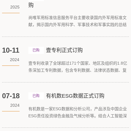
购
2025
尚唯军用标准信息服务平台主要收录国内外军用标准文
献，揭示国内外军用科学、军事技术和军事实践的总结
性成果。收录了美国、俄罗斯、英国、北大西洋公约组
织、澳大利亚、日本等国外机构的标准文献，以及国内
的航空航天、机械、化工、军用、船舶、核工业等行业
10-11
壹专利正式订购
已购
领域的标准文献。
2024
壹专利收录了全球超过171个国家、地区及组织的1.8亿
条深加工专利数据，包含专利数据、法律状态数据、复
审无效数据、诉讼数据、行业数据、产业数据、专利奖
数据、企业工商数据，为高校、科研院所、政府、企业
及专业知识产权服务机构人员提供专利情报检索和分析
07-18
有机数ESG数据正式订购
已购
工具。
2024
有机数是一家ESG数据和分析公司，产品涉及中国企业
ESG责任投资绿色金融及气候分析等。结合人工智能深
度学习设计动态模型产品开发中国实际特色的环境数
据，碳计算系统，企业ESG评级，绿色金融分析模型。