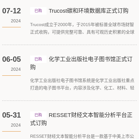
07-12
Trucost碳和环境数据库正式订购
已购
2024
Trucost成立于2000年，于2015年被标普全球市场财智
正式收购，可提供完整可靠、具有可观历史积累的全球
范围碳和环境数据，包括主权层面的碳和环境数据。 本
次购买Trucost Environmental on WRDS 的子库之一
Environment。 Trucost Environmental on WRDS通过
06-05
化学工业出版社电子图书馆正式订
已购
衡量15000多家公司的关键层面的环境影响，以评估环
购
2024
境成本，识别和
化学工业出版社电子图书馆系统是化学工业出版社重点
打造的电子图书平台，内容涉及化学、化工、材料、轻
工、农业、生物、医药、环境、安全、能源、冶金、矿
业、机械、汽车、交通、电工电子、计算机、建筑等数
十个学科领域。
05-31
RESSET财经文本智能分析平台正
已购
式订购
2024
RESSET财经文本智能分析平台是一款基于中美上市公