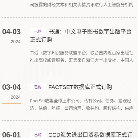
司披露的财经文本和相关舆情资讯进行人工智能分析的
财经数据平台。平台对海量财经文本数据（近500万
篇）进行深度分析，应用自然语言处理、深度学习和人
工智能技术，为用户提供财经文本的词频、 相似词、文
04-03
书递：中文电子图书数字出版平台
已购
本特征、自定义特征、主题网络、中文分词等经过全新
正式订购
2024
深度处理的数据，
书递（数字知识服务联盟平台）联合国内近百家出版社
推出高校阅读服务，汇集来自浙江大学出版社、中国人
民大学出版社、广西师范大学出版社、社会科学文献出
版社、北京大学出版社等众多知名专业社和大学社，内
容以学术图书为主，为高校师生提供高质量的数字知识
03-04
FACTSET数据库正式订购
已购
服务。
2024
FactSet收集全球上市公司、私有公司、债券、宏观经
济、估值、年报、公司治理、收并购、股权结构、供应
链等数据，可为读者的科研提供基础数据。读者可以使
用FactSet的数据、分析工具了解全球的金融资讯以及行
业趋势。读者还可根据自己的研究需要和习惯设置和更
06-01
CCD海关进出口贸易数据库正式订
已购
改平台内容，并且根据需求建立分析报告。