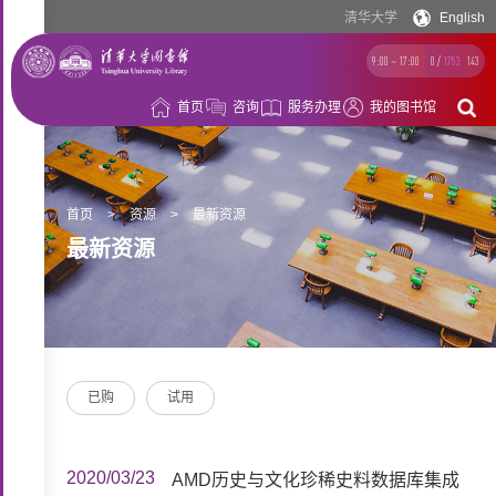
清华大学
English
9:00 ~ 17:00
0
/
1753
143
首页
咨询
服务办理
我的图书馆
借
阅
资
首页
>
资源
>
最新资源
最新资源
源
空
间
学
习
科
已购
试用
支
研
概
持
支
况
2020/03/23
AMD历史与文化珍稀史料数据库集成
持