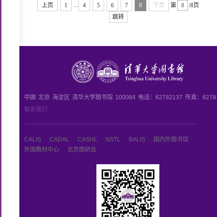
...
上页
1
4
5
6
7
8
下页
第
/8页
跳转
中国
北京
海淀区
清华大学图书馆
100084
电话：62782137
传真：6278
联系我们
CALIS
CADAL
CASHL
NSTL
BALIS
国内外图书馆
外国教材中心
北京图研会