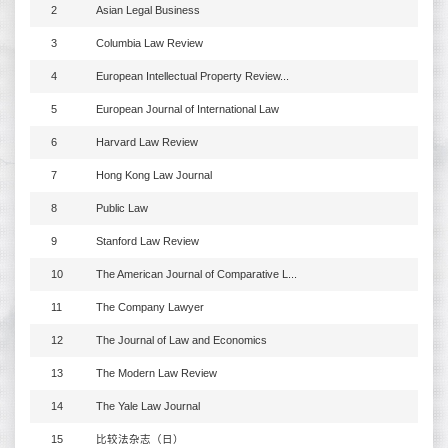
2
Asian Legal Business
3
Columbia Law Review
4
European Intellectual Property Review...
5
European Journal of International Law
6
Harvard Law Review
7
Hong Kong Law Journal
8
Public Law
9
Stanford Law Review
10
The American Journal of Comparative L...
11
The Company Lawyer
12
The Journal of Law and Economics
13
The Modern Law Review
14
The Yale Law Journal
15
比较法杂志（日）