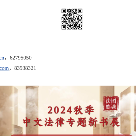
cn
，62795050
.com
，83938321