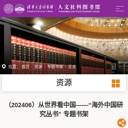
位置：
首页
-
资源
-
专题书架
-
正文
资源
（202406）从世界看中国——“海外中国研
究丛书” 专题书架