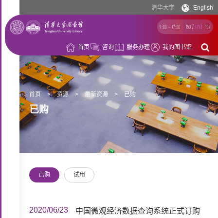
清华大学
English
9:00 ~ 17:00
153
/
1753
107
首页
咨询
服务办理
我的图书馆
借
阅
资
首页
>
资源
>
最新资源
>
已购
已购
源
空
间
学
习
科
已购
试用
支
研
概
持
支
况
2020/06/23
中国微观经济数据查询系统正式订购
持