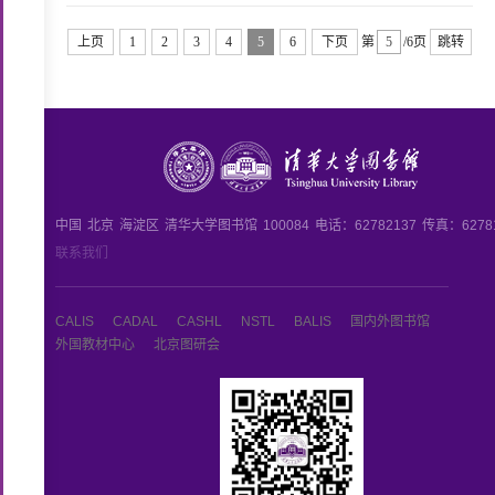
上页
1
2
3
4
5
6
下页
第
/6页
跳转
中国
北京
海淀区
清华大学图书馆
100084
电话：62782137
传真：6278
联系我们
CALIS
CADAL
CASHL
NSTL
BALIS
国内外图书馆
外国教材中心
北京图研会