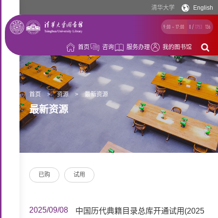
清华大学
English
9:00 ~ 17:00
0
/
1753
136
首页
咨询
服务办理
我的图书馆
借
阅
资
首页
>
资源
>
最新资源
最新资源
源
空
间
学
习
科
已购
试用
支
研
概
持
支
况
2025/09/08
中国历代典籍目录总库开通试用(2025
持