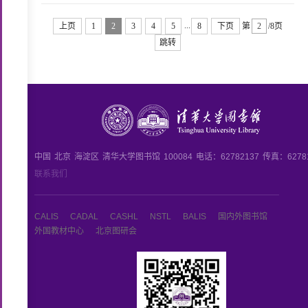
...
上页
1
2
3
4
5
8
下页
第
/8页
跳转
中国
北京
海淀区
清华大学图书馆
100084
电话：62782137
传真：6278
联系我们
CALIS
CADAL
CASHL
NSTL
BALIS
国内外图书馆
外国教材中心
北京图研会