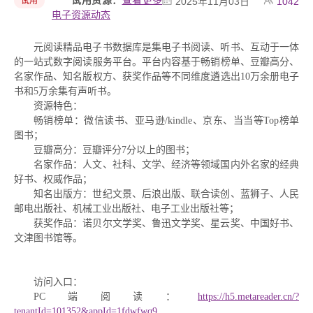
试用资源：
查看更多
试用
2025年11月03日
1042
电子资源动态
元阅读精品电子书数据库是集电子书阅读、听书、互动于一体
的一站式数字阅读服务平台。平台内容基于畅销榜单、豆瓣高分、
名家作品、知名版权方、获奖作品等不同维度遴选出10万余册电子
书和5万余集有声听书。
资源特色：
畅销榜单：微信读书、亚马逊/kindle、京东、当当等Top榜单
图书；
豆瓣高分：豆瓣评分7分以上的图书；
名家作品：人文、社科、文学、经济等领域国内外名家的经典
好书、权威作品；
知名出版方：世纪文景、后浪出版、联合读创、蓝狮子、人民
邮电出版社、机械工业出版社、电子工业出版社等；
获奖作品：诺贝尔文学奖、鲁迅文学奖、星云奖、中国好书、
文津图书馆等。
访问入口：
PC端阅读：
https://h5.metareader.cn/?
tenantId=101352&appId=1fdwfwq9