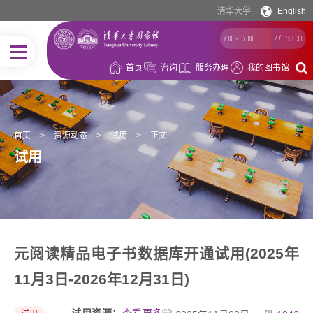
清华大学
English
9:00 ~ 17:00
2
/
1753
30
首页
咨询
服务办理
我的图书馆
首页
>
资源动态
>
试用
>
正文
试用
元阅读精品电子书数据库开通试用(2025年
11月3日-2026年12月31日)