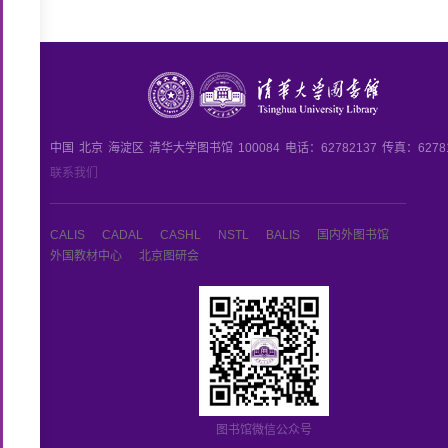
中国
北京
海淀区
清华大学图书馆
100084
电话：62782137
传真：6278
联系我们
CALIS
CADAL
CASHL
NSTL
BALIS
国内外图书馆
外国教材中心
北京图研会
图书馆微信公众号