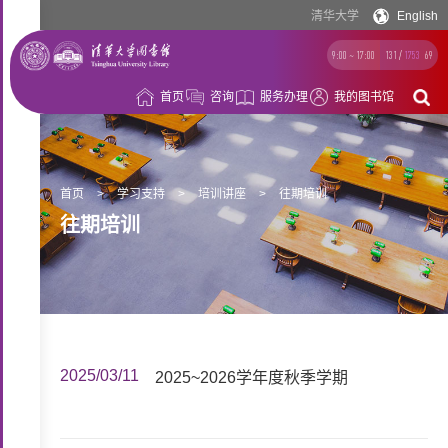
清华大学
English
9:00 ~ 17:00
131
/
1753
69
首页
咨询
服务办理
我的图书馆
借
阅
资
首页
>
学习支持
>
培训讲座
>
往期培训
往期培训
源
空
间
学
习
科
支
研
概
2025/03/11
2025~2026学年度秋季学期
持
支
况
持