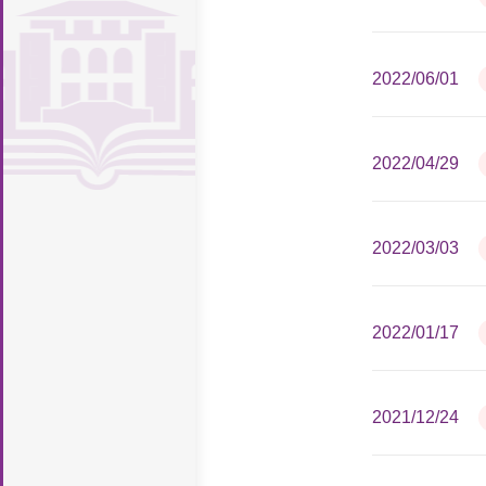
施
馆
读
图
致
织
规
座
堂
新
支
厅
新
证
息
知
研
书
辞
机
章
历
专
持
明
计
识
开
2022/06/01
讨
馆
构
制
史
馆
栏
案
量
产
放
投
报
度
沿
舍
勤
例
权
科
稿
iLibrary
告
2022/04/29
革
风
工
联
学
导
厅
貌
助
系
引
学
我
2022/03/03
们
2022/01/17
2021/12/24