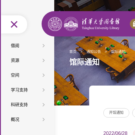
图
借阅
首页
>
通知公告
>
馆际通知
书
馆
按
资源
馆际通知
借
际
办
类
按
空
空间
还
互
证
阅
型
学
特
间
座
借
服
读
教
学习支持
查
科
色
最
布
位
自
务
推
材
课
查
资
新
精
学
科研支持
局
预
助
便
荐
教
程
培
源
资
选
网
开馆通知
科
科
约
服
利
音
馆
概况
参
教
训
微
源
资
上
服
技
检
务
设
乐
研
长
组
学
讲
课
迎
源
展
2022/06/28
务
查
索
信