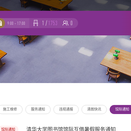
1
/
1753
0
9:00 ~ 17:00
-
-
施工维修
服务通知
违规通报
清图快讯
馆际通知
清华大学图书馆馆际互借暑假服务通知
馆际通知