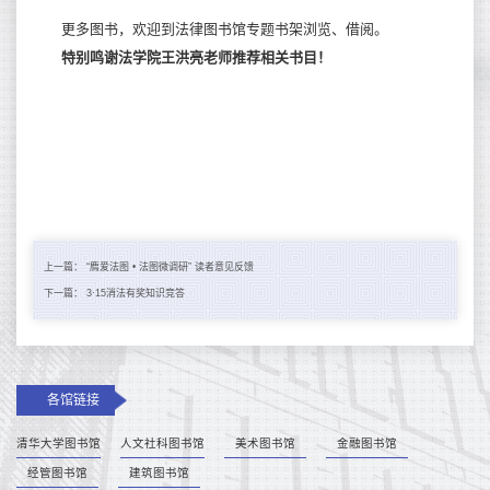
更多图书，欢迎到法律图书馆专题书架浏览、借阅。
特别鸣谢法学院王洪亮老师推荐相关书目！
上一篇：
“廌爱法图 • 法图微调研” 读者意见反馈
下一篇：
3·15消法有奖知识竞答
各馆链接
清华大学图书馆
人文社科图书馆
美术图书馆
金融图书馆
经管图书馆
建筑图书馆