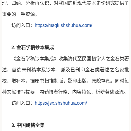
理、归纳、分析再认识，对我国的近现代美术史论研究提供了
重要的一手资源。
访问入口：
https://msqk.shshuhua.com/
2. 金石学稿钞本集成
《金石学稿钞本集成》收集清代至民国初学人之金石类著
述，首选未刊稿本及钞本，兼及已刊印金石类著述之名家批
校、增补本，据原书扫描制版，影印出版，原貌存真。同时每
种文献撰写提要，勾勒撰者行略、内容特色，析辨著述源流。
访问入口：
https://jsx.shshuhua.com/
3. 中国砖铭全集