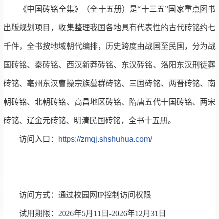
《中国砖铭全集》（全十五册）是“十三五”国家重点图书
出版规划项目，收集整理我国各地具有代表性的古代砖铭约七
千件，全书按地域朝代编排，历史跨度由战国至民国，分为战
国砖铭、秦砖铭、西汉新莽砖铭、东汉砖铭、洛阳东汉刑徒葬
砖铭、亳州东汉曹操宗族墓群砖铭、三国砖铭、两晋砖铭、南
朝砖铭、北朝砖铭、高昌地区砖铭、隋唐五代十国砖铭、两宋
砖铭、辽金元砖铭、明清民国砖铭，全书十五册。
访问入口：
https://zmqj.shshuhua.com/
访问方式：通过校园网IP控制访问权限
试用期限：2026年5月11日-2026年12月31日