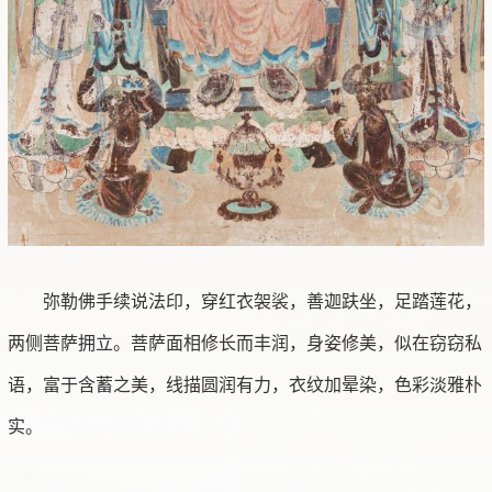
弥勒佛手续说法印，穿红衣袈裟，善迦趺坐，足踏莲花，
两侧菩萨拥立。菩萨面相修长而丰润，身姿修美，似在窃窃私
语，富于含蓄之美，线描圆润有力，衣纹加晕染，色彩淡雅朴
实。