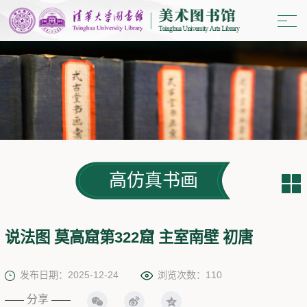
高仿真书画
说法图 莫高窟第322窟 主室南壁 初唐
发布日期：2025-12-24
浏览次数：
110
分享
——
——