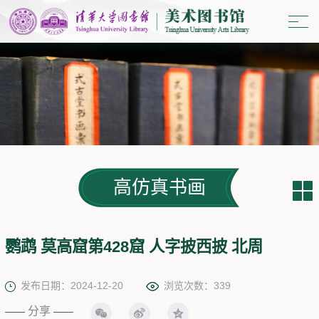
高仿真书画
鹦鹉 莫高窟第428窟 人字披西披 北周
发布日期：2024-12-20
浏览次数：
339
分享
——
——