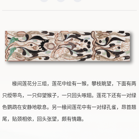
椽间莲花分三组，莲花中绘有一猴，攀枝眺望，下面有两
只绶带鸟，一只仰望猴子，一只回头啄翅。莲花下还有一对绿
色鹦鹉在安静地歇息。另一椽间莲花中有一对绿孔雀，昂首翘
尾，贴颈相依，回头张望，颇有情趣。