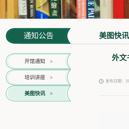
通知公告
美图快
外文
开馆通知
>
培训讲座
>
发布日期：202
美图快讯
>