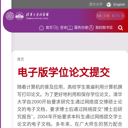
清华大学
English
8:00 ~ 22:00
0
/
1753
13
首页
咨询
服务办理
我的图书馆
借
阅
资
首页
源
空
电子版学位论文提交
间
学
随着计算机的普及应用，高校学生普遍利用计算机撰
习
科
写打印论文。为了更好地利用和保存学位论文，清华
大学自2000开始要求研究生通过网络提交博硕士论
支
研
概
文的电子文档，要求博士后通过网络提交"博士后研
持
支
究报告"，2004年开始要求本科生通过网络提交学士
况
论文的电子文档。多年来，在广大师生的努力配合
持