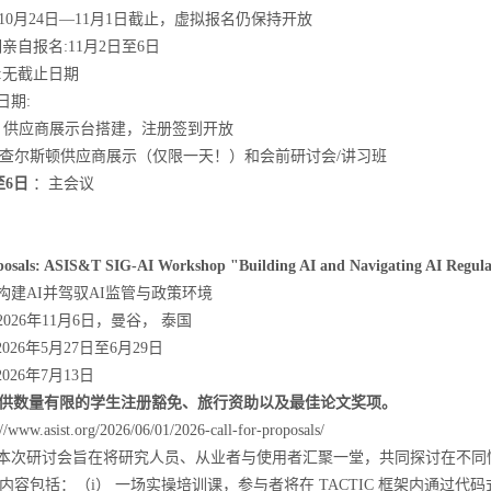
10
月
24
日
—11
月
1
日截止，虚拟报名仍保持开放
期亲自报名
:11
月
2
日至
6
日
:
无截止日期
日期
:
:
供应商展示台搭建，注册签到开放
查尔斯顿供应商展示（仅限一天！）和会前研讨会
/
讲习班
至
6
日
：主会议
oposals: ASIS&T SIG-AI Workshop "Building AI and Navigating AI Regula
构建
AI
并驾驭
AI
监管与政策环境
2026
年
11
月
6
日
，
曼谷，
泰国
2026
年
5
月
27
日至
6
月
29
日
2026
年
7
月
13
日
供数量有限的学生注册豁免、旅行资助以及最佳论文奖项
。
://www.asist.org/2026/06/01/2026-call-for-proposals/
本次研讨会旨在将研究人员、从业者与使用者汇聚一堂，共同探讨在不同
内容包括：（
i
） 一场实操培训课，参与者将在
TACTIC
框架内通过代码