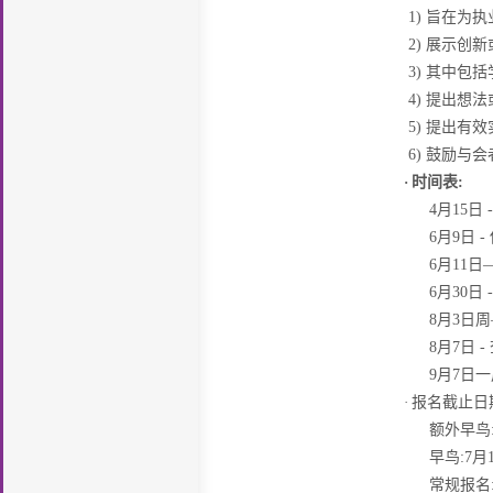
1)
旨在为执
2)
展示创新
3)
其中包括
4)
提出想法
5)
提出有效
6)
鼓励与会
·
时间表
:
4
月
15
日
6
月
9
日
-
6
月
11
日
6
月
30
日
8
月
3
日周
8
月
7
日
-
9
月
7
日一
·
报名截止日
额外早鸟
早鸟
:7
月
常规报名