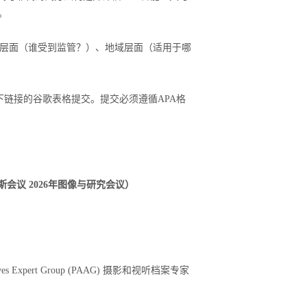
。
层面（谁受到监管？）、地域层面（适用于哪
下链接的谷歌表格提交。提交必须遵循
APA
格
斯会议
2026
年图像与研究会议
）
hives Expert Group (PAAG)
摄影和视听档案专家