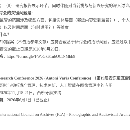
；（
ii
） 研究报告展示环节，同时伴随对当前挑战与新兴研究的深入讨论
讨会的关键问题是
:
监管的范围涉及哪些方面，包括实体层面（哪些内容受到监管？）、个人
）以及时间层面（何时适用？）等维度。
什么？
字的提案（不包括参考文献）应符合或基于研讨会的指导问题，应通过以
提交的截止日期是
2026
年
6
月
29
日。
格
:
https://forms.gle/FWoGkS1nbQCtNMhh9
esearch Conference 2026 (Antoni Varés Conference)
（第
19
届安东尼瓦雷
摄影与视听遗产管理、技术创新、人工智能在图像管理中的应用
2026
年
11
月
18-21
日，西班牙赫罗纳
期：
2026
年
6
月
1
日（已截止）
International Council on Archives (ICA) - Photographic and Audiovisual Arc