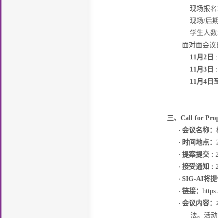
现场报名
现场
/
后
学生人数
·
面对面会议
11
月
2
日
11
月
3
日
:
11
月
4
日
三、
Call for Pr
·
会议名称：
·
时间地点：
·
提案提交
:
·
接受通知
:
·
SIG-AI
将提
·
链接：
https
·
会议内容
：
法。活动