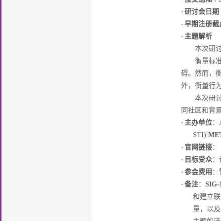
·
研讨会日期
·
早期注册截
·
主题解析
本次研
衡量标
碍。然而，
外，衡量行
本次研
同社区和背
·
主办单位
：
STI)
ME
·
官网链接
：
·
目标受众
：
·
参会费用
：
·
备注
：
SIG
和建立联
量，以及