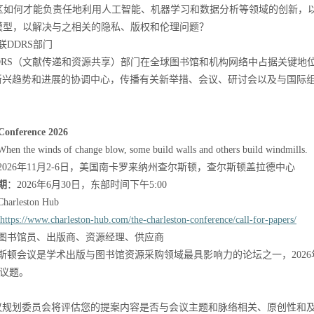
区如何才能负责任地利用人工智能、机器学习和数据分析等领域的创新，
模型，以解决与之相关的隐私、版权和伦理问题？
联
DDRS
部门
DRS
（文献传递和资源共享）部门在全球图书馆和机构网络中占据关键地
新兴趋势和进展的协调中心，传播有关新举措、会议、研讨会以及与国际
Conference 2026
When the winds of change blow, some build walls and others build windmills.
2026
年
11
月
2-6
日，美国南卡罗来纳州查尔斯顿，查尔斯顿盖拉德中心
期
：
2026
年
6
月
30
日
，东部时间下午
5:00
Charleston Hub
https://www.charleston-hub.com/the-charleston-conference/call-for-papers/
图书馆员、出版商、资源经理、供应商
斯顿会议是学术出版与图书馆资源采购领域最具影响力的论坛之一，
2026
议题。
议规划委员会将评估您的提案内容是否与会议主题和脉络相关、原创性和