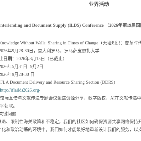
业界活动
Interlending and Document Supply (ILDS) Conference
（
2026
年第
19
届国
Knowledge Without Walls: Sharing in Times of Change
（无墙知识：变革时
2026
年
9
月
28-30
日，意大利罗马
，
罗马萨皮恩扎大学
止日期
：
2026
年
3
月
15
日（已截止）
2026
年
5
月
3
1
日
- 9
月
2
日
2026
年
9
月
28-30
日
IFLA Document Delivery and Resource Sharing Section (DDRS)
http://iflailds2026.org/
馆际互借与文献传递专题会议聚焦资源分享、数字版权、
AI
在文献传递
平获取。
关键问题
衰退、限制性海关政策和不稳定，我们的社区如何确保资源共享网络保持
字化和政治动荡的环境中，我们如何才能最好地重新设计我们的服务，以