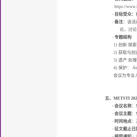
·
https://www.
·
目标受众：
·
备注
：
该活
论，讨论
·
专题结构
1)
创新
:
探索
2)
获取与创
3)
遗产
:
处理
4)
保护：
Án
会议为专业
五、
METSTI 202
·
会议名称
：
·
会议主题
：
·
时间地点
：
·
征文截止日
·
接受通知
: