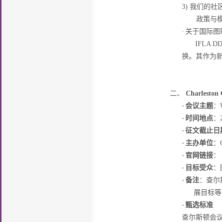
3)
我们的社
政策与
·
关于国际图
IFLA D
换。其作为
二、
Charleston 
·
会议主题
：
·
时间地点
：
·
征文截止日
·
主办单位
：
·
官网链接
：
·
目标受众
：
·
备注
：查尔
展目标等
·
甄选标准
查尔斯顿会