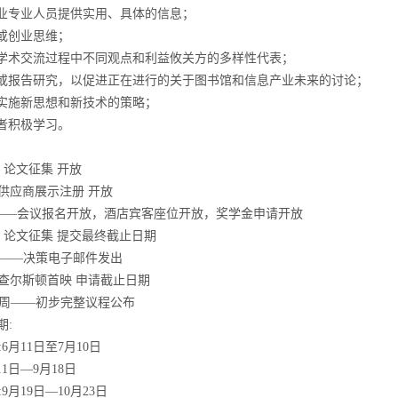
业专业人员提供实用、具体的信息；
或创业思维；
学术交流过程中不同观点和利益攸关方的多样性代表；
或报告研究，以促进正在进行的关于图书馆和信息产业未来的讨论；
实施新思想和新技术的策略；
者积极学习。
-
论文征集
开放
供应商展示注册
开放
——
会议报名开放，酒店宾客座位开放，奖学金申请开放
-
论文征集
提交最终截止日期
——
决策电子邮件发出
查尔斯顿首映
申请截止日期
周
——
初步完整议程公布
期
:
:6
月
11
日至
7
月
10
日
11
日
—9
月
18
日
:9
月
19
日
—10
月
23
日