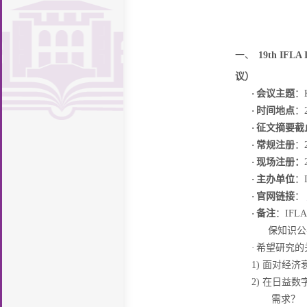
施
馆
读
图
致
织
规
座
堂
新
支
厅
新
证
息
知
研
书
辞
机
章
历
专
持
明
计
识
开
讨
馆
一、
19th IFLA 
构
制
史
馆
栏
案
量
产
放
投
报
议）
度
沿
舍
勤
例
·
会议主题
：
权
科
稿
iLibrary
告
革
风
工
联
·
时间地点
：
学
导
厅
·
征文
摘要
截
貌
助
系
引
·
常规注册
：
学
我
·
现场注册：
们
·
主办单位
：
·
官网链接
：
·
备注
：
IFLA
保知识公
·
希望研究的
1)
面对经济
2)
在日益数
需求？