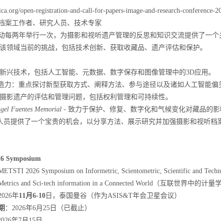
ica.org/open-registration-and-call-for-papers-image-and-research-conference-2
档案工作者、研究人员、技术专家
动每两年举行一次，为摄影和视听遗产管理的反思和知识交流提供了一个
该领域当前的挑战，包括技术创新、获取收藏品、遗产评估和保护。
新兴技术，包括人工智能、元数据、数字保存和图像管理中的
3D
应用。
造力：重点探讨新型获取方式、阐释方法、参与途径以及诸如人工智能偏
摄影遗产的评估和管理问题，包括权利管理和可持续性。
gel Fuentes Memorial
-
致力于保护、修复、数字化和气候变化对藏品的影
人员提供了一个宝贵的机会，以分享方法、展示研究并加强摄影和视听档
6 Symposium
METSTI 2026 Symposium on Informetric, Scientometric, Scientific and Techni
Metrics and Sci-tech information in a Connected World
（互联世界中的计量
2026
年
11
月
6-10
日，泰国曼谷（作为
ASIS&T
年会卫星会议）
期
：
2026
年
6
月
2
5
日（已截止）
2026
年
7
月
15
日