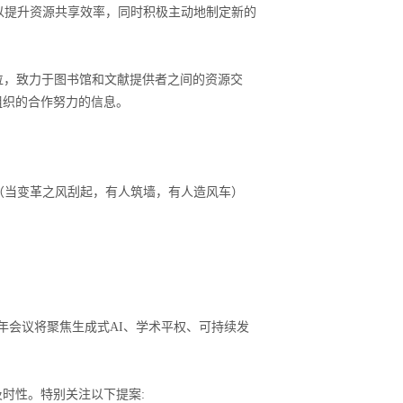
以提升资源共享效率，同时积极主动地制定新的
位，致力于图书馆和文献提供者之间的资源交
组织的合作努力的信息。
（当变革之风刮起，有人筑墙，有人造风车）
年会议将聚焦生成式
AI
、学术平权、可持续发
及时性。特别关注以下提案
: