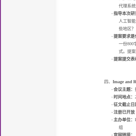
代理系统
·
指导本次研
人工智能
些地区？
·
提案要求是
一份
800
式。提案
·
提案提交表
四、
Image and R
·
会议主题：
·
时间地点：
·
征文截止日
·
注册已开放
·
主办单位：
组
·
官网链接：