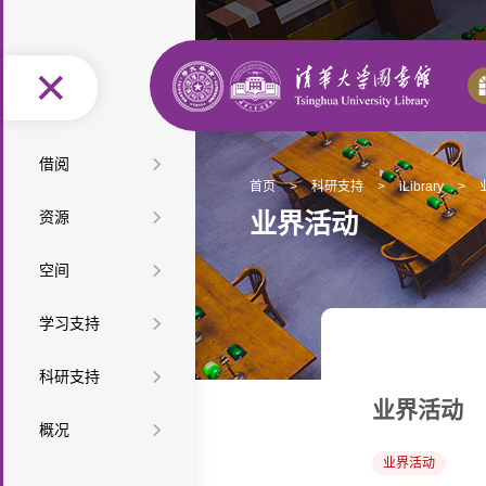
图
借阅
首页
>
科研支持
>
iLibrary
>
书
馆
按
资源
业界活动
借
际
办
类
按
空
空间
还
互
证
阅
型
学
特
间
座
借
服
读
教
学习支持
查
科
色
最
布
位
自
务
推
材
课
查
资
新
精
学
科研支持
局
预
助
便
荐
教
程
培
源
资
选
网
业界活动
科
科
约
服
利
音
馆
概况
参
教
训
微
源
资
上
服
技
检
务
设
乐
研
长
组
业界活动
学
讲
课
迎
源
展
务
查
索
信