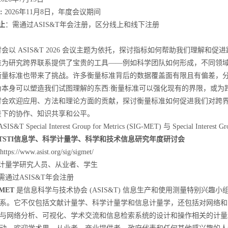
:
2026
年
11
月
8
日，年度会议期间
止
：需通过
ASIS&T
年会注册
，区分线上和线下注册
讨会以
ASIS&T 2026
会议主题为依托，探讨指标如何帮助我们理解和促进
准为研究跨界联系提供了宝贵的工具
——
例如科学团队如何形成，不同领
衡量标准也带来了挑战。许多衡量标准背后的数据覆盖面有限且有偏差，
为本身可以塑造我们试图理解的东西
:
衡量标准可以强化现有的界限，或为
讨会欢迎应用、方法和理论方面的贡献，探讨衡量标准如何促进我们对跨
景下的协作、知识共享和公平。
ASIS&T Special Interest Group for Metrics (SIG-MET)
与
Special Interest G
TSTI
信息学、科学计量学、科学和技术信息研究年度研讨会
https://www.asist.org/sig/sigmet/
计量学研究人员、从业者、学生
需通过
ASIS&T
年会注册
-MET
是信息科学与技术协会
(ASIS&T)
信息生产和使用测量特别兴趣小组
系。它不仅包括文献计量学、科学计量学和信息计量学，还包括对网络和
与网络分析、可视化、学术交流和信息检索系统的设计和操作相关的计量