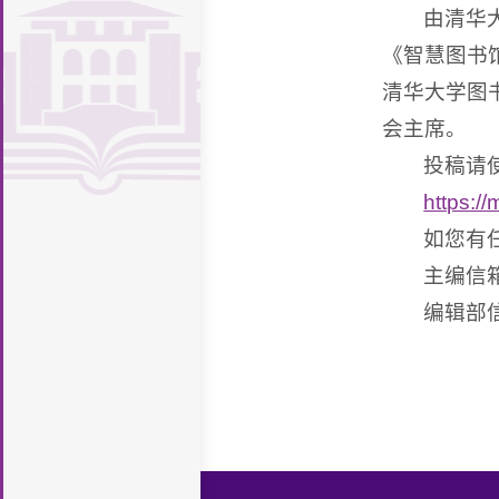
施
馆
读
图
致
织
规
由清华
座
堂
新
支
厅
新
证
息
知
研
书
《智慧图书馆（
辞
机
章
历
专
持
明
计
识
开
讨
馆
清华大学图
构
制
史
馆
栏
案
量
产
放
投
报
会主席。
度
沿
舍
勤
例
权
科
稿
iLibrary
告
投稿请
革
风
工
联
学
导
https:/
厅
貌
助
系
引
如您有
学
我
主编信箱：j
们
编辑部信箱：