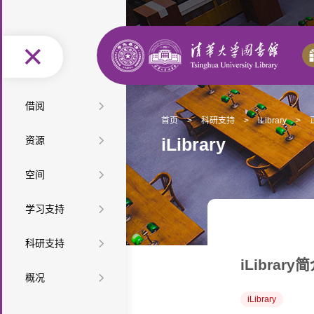
图
借阅
首页
>
科研支持
>
iLibrary
>
书
馆
按
资源
iLibrary
借
际
办
类
按
空
空间
还
互
证
阅
型
学
特
间
座
借
服
读
教
学习支持
查
科
色
最
布
位
自
务
推
材
课
查
资
新
精
学
科研支持
局
预
助
便
荐
教
程
培
源
资
选
网
iLibrary
科
科
约
服
利
音
馆
概况
参
教
训
微
源
资
上
服
技
检
务
设
乐
研
长
组
iLibrary
学
讲
课
迎
源
展
务
查
索
信