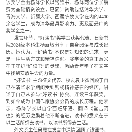
该奖学金由杨绛学长以钱锺书、杨绛两位学长稿
费为基础捐资设立，已累计资助包括清华大学、
青海大学、新疆大学、西藏农牧大学在内的4400
余名学生，成为清华最具影响力、惠及面最广的
奖学金之一。
发言环节，“好读书”奖学金获奖代表、日新书
院2024级本科生杨赫敏分享了自身阅读与成长经
历。她认为，“好读书”不仅是对知识的追求，更
是一种生活方式和精神信仰。奖学金的真正意义
在于守护“好读书”的灵魂，激励青年学子在文字
中找到安放生命的力量。
“好读书”主题征文代表、校友袁少杰回顾了自
己在清华求学期间受到钱杨精神感召的经历，讲
述了自己从参与“好读书”协会、连续三年获奖，
到如今成为中国作家协会会员的成长历程。他表
示，杨绛学长以自学西班牙语、翻译《堂吉诃
德》的经历激励着他不断奋进，读书的意义在于
以生活所感去读书，以读书所得去生活。
外文系主任吴霞在发言中深情回顾了钱锺书、