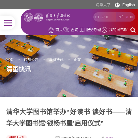
清华大学
English
8:00 ~ 22:00
170
/
1753
138
首页
咨询
服务办理
我的图书馆
首页
>
通知公告
>
清图快讯
>
正文
清图快讯
清华大学图书馆举办“好读书 读好书——清
华大学图书馆‘钱杨书屋’启用仪式”