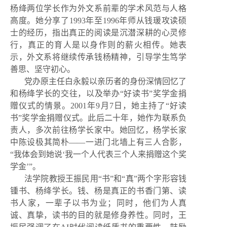
杨绛两位学长作为外文系前辈的学术风范与人格
高度。她分享了1993年至1996年师从钱瑗攻读硕
士的经历，指出真正的阅读是沉潜深耕的心灵修
行，真正的育人是以身作则的薪火相传。她表
示，外文系将继续传承钱杨精神，引导学生笃学
善思、坚守初心。
党办原主任白永毅以亲历者的身份深情回忆了
和杨绛学长的交往，以及举办“好读书”奖学金捐
赠仪式的情景。2001年9月7日，她主持了“好读
书”奖学金捐赠仪式。此后二十年，她作为联系负
责人，多次前往杨学长家中。她回忆，杨学长家
中陈设极其简朴——一进门北墙上有三人合影，
“我体会到她说‘我一个人代表三个人来捐赠这个奖
学金’”。
法学院教授王振民用“书”和“真”两个字形容钱
锺书、杨绛学长。钱、杨是真正的书香门第、读
书人家，一辈子以书为业；同时，他们为人真
诚、真挚，读书的目的就是修身养性。同时，王