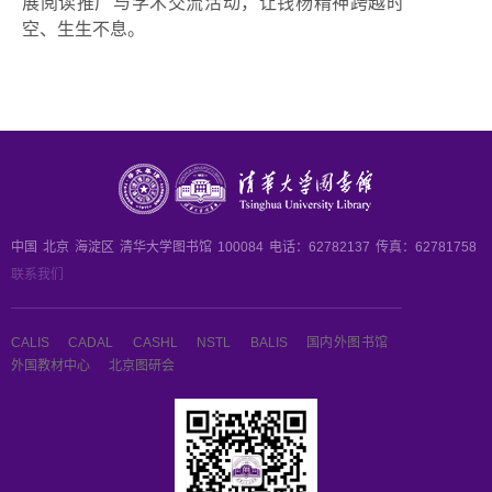
展阅读推广与学术交流活动，让钱杨精神跨越时
空、生生不息。
中国
北京
海淀区
清华大学图书馆
100084
电话：62782137
传真：62781758
联系我们
CALIS
CADAL
CASHL
NSTL
BALIS
国内外图书馆
外国教材中心
北京图研会