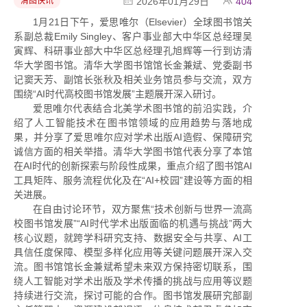
清图快讯
2026年01月29日
404
1月21日下午，爱思唯尔（Elsevier）全球图书馆关
系副总裁Emily Singley、客户事业部大中华区总经理吴
寅辉、科研事业部大中华区总经理孔旭辉等一行到访清
华大学图书馆。清华大学图书馆馆长金兼斌、党委副书
记窦天芳、副馆长张秋及相关业务馆员参与交流，双方
围绕“AI时代高校图书馆发展”主题展开深入研讨。
爱思唯尔代表结合北美学术图书馆的前沿实践，介
绍了人工智能技术在图书馆领域的应用趋势与落地成
果，并分享了爱思唯尔应对学术出版AI造假、保障研究
诚信方面的相关举措。清华大学图书馆代表分享了本馆
在AI时代的创新探索与阶段性成果，重点介绍了图书馆AI
工具矩阵、服务流程优化及在“AI+校园”建设等方面的相
关进展。
在自由讨论环节，双方聚焦“技术创新与世界一流高
校图书馆发展”“AI时代学术出版面临的机遇与挑战”两大
核心议题，就跨学科研究支持、数据安全与共享、AI工
具信任度保障、模型多样化应用等关键问题展开深入交
流。图书馆馆长金兼斌希望未来双方保持密切联系，围
绕人工智能对学术出版及学术传播的挑战与应用等议题
持续进行交流，探讨可能的合作。图书馆发展研究部副