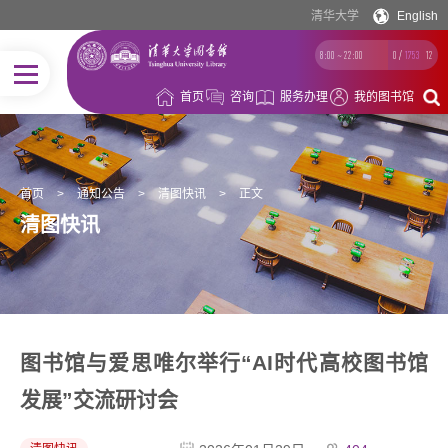
清华大学
English
8:00 ~ 22:00
0
/
1753
12
首页
咨询
服务办理
我的图书馆
首页
>
通知公告
>
清图快讯
>
正文
清图快讯
图书馆与爱思唯尔举行“AI时代高校图书馆
发展”交流研讨会