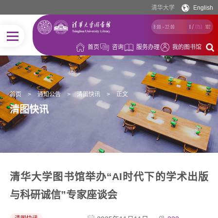
清华大学
English
8:00 ~ 22:00
0
/
1753
102
首页
咨询
服务办理
我的图书馆
首页
>
通知公告
>
清图快讯
>
正文
清图快讯
清华大学图书馆举办“AI时代下的学术出版
与科研诚信”专家座谈会