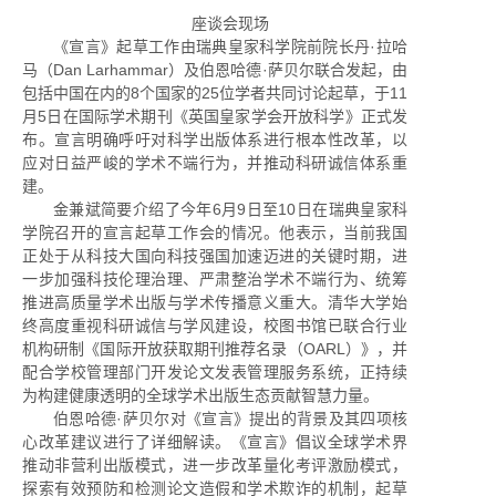
座谈会现场
《宣言》起草工作由瑞典皇家科学院前院长丹·拉哈
马（Dan Larhammar）及伯恩哈德·萨贝尔联合发起，由
包括中国在内的8个国家的25位学者共同讨论起草，于11
月5日在国际学术期刊《英国皇家学会开放科学》正式发
布。宣言明确呼吁对科学出版体系进行根本性改革，以
应对日益严峻的学术不端行为，并推动科研诚信体系重
建。
金兼斌简要介绍了今年6月9日至10日在瑞典皇家科
学院召开的宣言起草工作会的情况。他表示，当前我国
正处于从科技大国向科技强国加速迈进的关键时期，进
一步加强科技伦理治理、严肃整治学术不端行为、统筹
推进高质量学术出版与学术传播意义重大。清华大学始
终高度重视科研诚信与学风建设，校图书馆已联合行业
机构研制《国际开放获取期刊推荐名录（OARL）》，并
配合学校管理部门开发论文发表管理服务系统，正持续
为构建健康透明的全球学术出版生态贡献智慧力量。
伯恩哈德·萨贝尔对《宣言》提出的背景及其四项核
心改革建议进行了详细解读。《宣言》倡议全球学术界
推动非营利出版模式，进一步改革量化考评激励模式，
探索有效预防和检测论文造假和学术欺诈的机制，起草