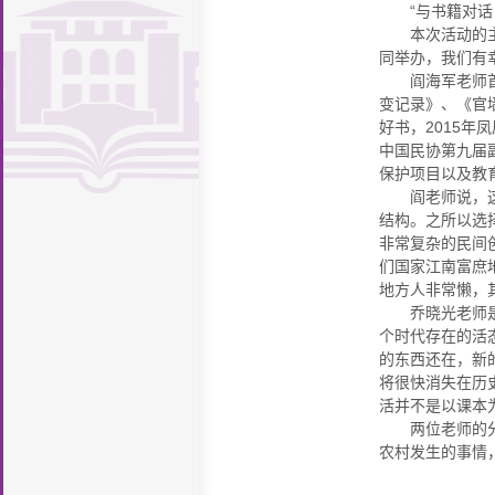
施
馆
读
图
“与书籍对话
致
织
规
座
堂
新
支
厅
本次活动的
新
证
息
知
研
书
辞
机
章
历
同举办，我们有
专
持
明
计
识
开
阎海军老师
讨
馆
构
制
史
馆
栏
案
变记录》、《官
量
产
放
投
报
好书，2015
度
沿
舍
勤
例
中国民协第九届
权
科
稿
iLibrary
告
革
风
工
联
保护项目以及教
学
导
阎老师说，
厅
貌
助
系
结构。之所以选
引
非常复杂的民间
学
我
们国家江南富庶
们
地方人非常懒，
乔晓光老师
个时代存在的活
的东西还在，新
将很快消失在历
活并不是以课本
两位老师的
农村发生的事情