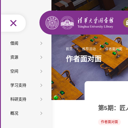
图
借阅
首页
>
推荐活动
>
作者面对面
>
书
馆
按
资源
作者面对面
借
际
办
类
按
空
空间
还
互
证
阅
型
学
特
间
座
借
服
读
教
学习支持
查
科
色
最
布
位
自
务
推
材
课
查
资
新
精
学
科研支持
局
预
助
便
荐
教
程
培
源
资
选
网
第5期：匠
科
科
约
服
利
音
馆
概况
参
教
训
微
源
资
上
服
技
检
务
设
乐
研
长
组
作者面对面
学
讲
课
迎
源
展
务
查
索
信