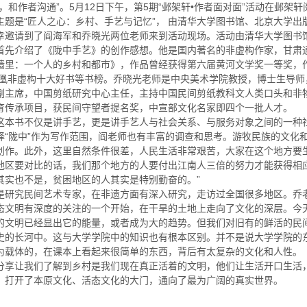
，和作者沟通”。5月12日下午，第5期“邺架轩•作者面对面”活动在邺架
主题是“匠人之心：乡村、手艺与记忆”， 由清华大学图书馆、北京大学
幸邀请到了阎海军和乔晓光两位老师来到活动现场。活动由清华大学图书
首先介绍了《陇中手艺》的创作感想。他是国内著名的非虚构作家，甘肃
墙里：一个人的乡村和都市》，作品曾经获得第六届黄河文学奖一等奖，作品
年凤凰非虚构十大好书等书榜。乔晓光老师是中央美术学院教授，博士生导
副主席，中国剪纸研究中心主任，主持中国民间剪纸教科文人类口头和非
育传承项目，获民间守望者提名奖，中宣部文化名家即四个一批人才。
这本书不仅是讲手艺，更是讲手艺人与社会关系、与服务对象之间的一种
择“陇中”作为写作范围，阎老师也有丰富的调查和思考。游牧民族的文化
创作。此外，这里自然条件很差，人民生活非常艰苦，大家在这个地方要生
地区要对比的话，我们那个地方的人要付出江南人三倍的努力才能获得相
其实也不是，贫困地区的人其实是特别勤奋的。”
是研究民间艺术专家，在非遗方面有深入研究，走访过全国很多地区。乔
态文明有深度的关注的一个开始，在干旱的土地上走向了文化的深层。今
的文明已经显出它的能量，或者成为大的趋势。但我们对旧有的鲜活的民间
史的长河中。这与大学学院中的知识也有根本区别。并不是说大学学院的
为载体的，在课本上看起来很简单的东西，背后有太复杂的文化和人性。
分享让我们了解到乡村是我们现在真正活着的文明，他们让生活开口生活
，打开了本原文化、活态文化的大门，通向了最为广阔的真实世界。