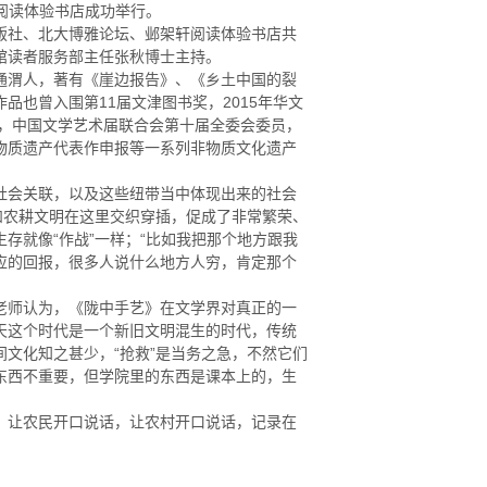
轩阅读体验书店成功举行。
出版社、北大博雅论坛、邺架轩阅读体验书店共
馆读者服务部主任张秋博士主持。
通渭人，著有《崖边报告》、《乡土中国的裂
也曾入围第11届文津图书奖，2015年华文
师，中国文学艺术届联合会第十届全委会委员，
物质遗产代表作申报等一系列非物质文化遗产
社会关联，以及这些纽带当中体现出来的社会
和农耕文明在这里交织穿插，促成了非常繁荣、
存就像“作战”一样；“比如我把那个地方跟我
应的回报，很多人说什么地方人穷，肯定那个
老师认为，《陇中手艺》在文学界对真正的一
天这个时代是一个新旧文明混生的时代，传统
文化知之甚少，“抢救”是当务之急，不然它们
东西不重要，但学院里的东西是课本上的，生
，让农民开口说话，让农村开口说话，记录在