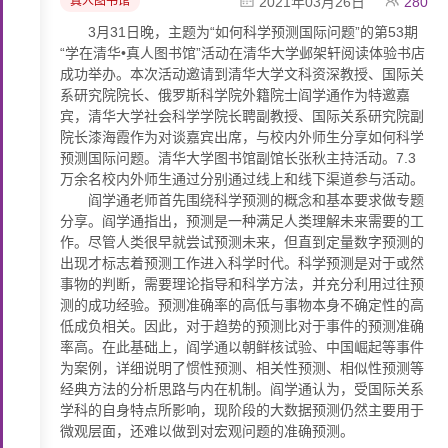
真人图书馆
2021年03月26日
280
3月31日晚，主题为“如何科学预测国际问题”的第53期
“学在清华•真人图书馆”活动在清华大学邺架轩阅读体验书店
成功举办。本次活动邀请到清华大学文科资深教授、国际关
系研究院院长、俄罗斯科学院外籍院士阎学通作为特邀嘉
宾，清华大学社会科学学院长聘副教授、国际关系研究院副
院长漆海霞作为对谈嘉宾出席，与校内外师生分享如何科学
预测国际问题。清华大学图书馆副馆长张秋主持活动。7.3
万余名校内外师生通过分别通过线上和线下渠道参与活动。
阎学通老师首先围绕科学预测的概念和基本要求做专题
分享。阎学通指出，预测是一种满足人类理解未来需要的工
作。尽管人类很早就尝试预测未来，但直到定量数字预测的
出现才标志着预测工作进入科学时代。科学预测是对于或然
事物的判断，需要理论指导和科学方法，并充分利用过往预
测的成功经验。预测准确率的高低与事物本身不确定性的高
低成负相关。因此，对于趋势的预测比对于事件的预测准确
率高。在此基础上，阎学通以朝鲜核试验、中国崛起等事件
为案例，详细说明了惯性预测、相关性预测、相似性预测等
经典方法的分析思路与内在机制。阎学通认为，受国际关系
学科的自身特点所影响，现阶段的大数据预测仍然主要用于
微观层面，还难以做到对宏观问题的准确预测。