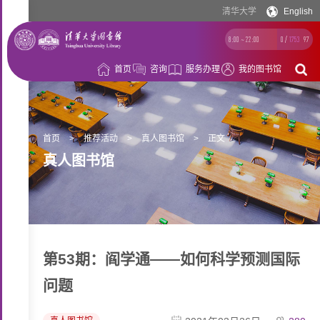
清华大学
English
8:00 ~ 22:00
0
/
1753
97
首页
咨询
服务办理
我的图书馆
借
阅
资
首页
>
推荐活动
>
真人图书馆
>
正文
真人图书馆
源
空
间
学
习
科
第53期：阎学通——如何科学预测国际
支
研
概
问题
持
支
况
持