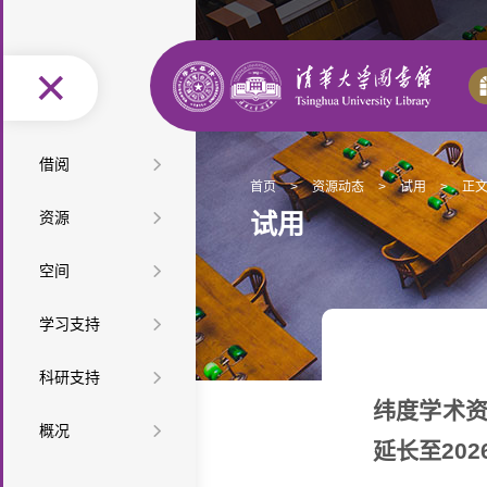
图
借阅
首页
>
资源动态
>
试用
>
正
书
馆
按
资源
试用
借
际
办
类
按
空
空间
还
互
证
阅
型
学
特
间
座
借
服
读
教
学习支持
查
科
色
最
布
位
自
务
推
材
课
查
资
新
精
学
科研支持
局
预
助
便
荐
教
程
培
源
资
选
网
纬度学术资源
科
科
约
服
利
音
馆
概况
参
教
训
微
源
资
上
延长至202
服
技
检
务
设
乐
研
长
组
学
讲
课
迎
源
展
务
查
索
信