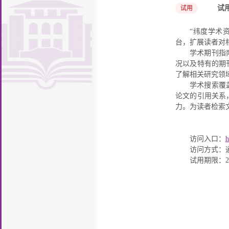
施
馆
读
图
致
织
规
试
试用
座
堂
新
支
厅
新
证
息
知
研
书
辞
机
章
历
专
持
“纬度学术
明
计
识
开
讨
馆
构
制
史
馆
台，扩展读者对
栏
案
量
产
放
投
学术期刊指
报
度
沿
舍
勤
例
况以及特有的期
权
科
稿
i
告
了解相关研究领
革
风
工
联
学术搜索覆
学
导
L
厅
貌
助
系
论文的引用关系
引
i
力。为读者检索
学
我
b
们
访问入口：
h
r
访问方式：
a
试用期限：20
r
y