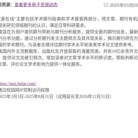
用资源：
查看更多电子资源动态
2025年03月0
资源在线”主要包括学术期刊指南和学术搜索两部分，将文章、期刊有机
相关研究领域期刊的认识，满足日常科研需求。
南旨在为用户提供期刊导航与期刊分析服务，提供全面的期刊信息，最新
刊分析功能，通过分析期刊发文主题频次及其共现关系，揭示期刊研究方
域的学术期刊，为读者合理评估期刊学术水平和发表学术论文提供参考。
盖国内外主流数据库、出版社及开放获取的海量资源，共有10亿余条外
，提供论文总被引频次，增加读者对文章学术水平的辨识度，帮助判断论
文章、评价论文学术影响力提供一体化服务。
ttps://spis.hnlat.com/
通过校园网IP控制访问权限
25年3月3日-2025年8月31日（试用延长至2026年12月31日）