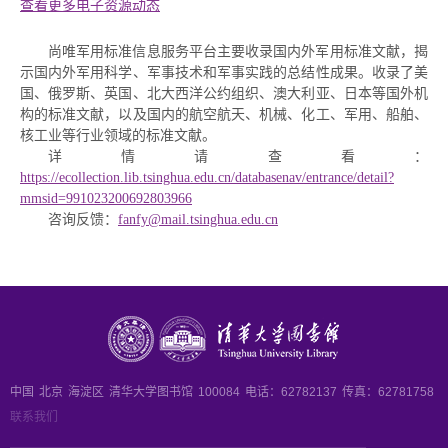
查看更多电子资源动态
尚唯军用标准信息服务平台主要收录国内外军用标准文献，揭
示国内外军用科学、军事技术和军事实践的总结性成果。收录了美
国、俄罗斯、英国、北大西洋公约组织、澳大利亚、日本等国外机
构的标准文献，以及国内的航空航天、机械、化工、军用、船舶、
核工业等行业领域的标准文献。
详情请查看：
https://ecollection.lib.tsinghua.edu.cn/databasenav/entrance/detail?
mmsid=991023200692803966
咨询反馈：
fanfy@mail.tsinghua.edu.cn
中国
北京
海淀区
清华大学图书馆
100084
电话：62782137
传真：62781758
联系我们