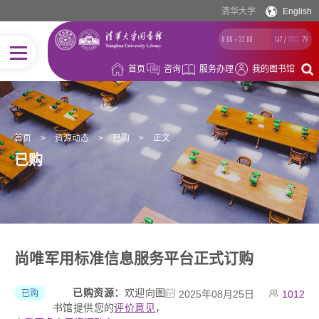
清华大学
English
8:00 ~ 22:00
147
/
1753
79
首页
咨询
服务办理
我的图书馆
首页
>
资源动态
>
已购
>
正文
已购
尚唯军用标准信息服务平台正式订购
已购资源：
欢迎向图
已购
2025年08月25日
1012
书馆提供您的
评价意见
，