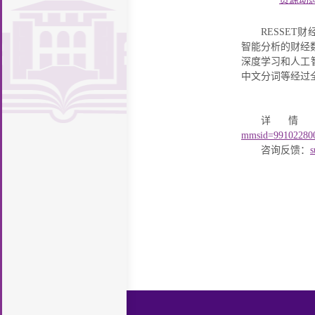
施
馆
读
图
致
织
规
座
堂
新
支
厅
新
证
息
知
研
书
RESSE
辞
机
章
历
专
持
智能分析的财经
明
计
识
开
讨
馆
构
制
史
馆
深度学习和人工
栏
案
量
产
放
投
中文分词等经过
报
度
沿
舍
勤
例
权
科
稿
i
告
革
风
工
联
详
学
导
L
厅
貌
助
系
mmsid=99102280
引
i
咨询反馈：
s
学
我
b
们
r
a
r
y