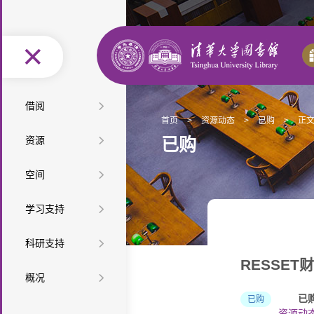
图
借阅
首页
>
资源动态
>
已购
>
正
书
馆
按
资源
已购
借
际
办
类
按
空
空间
还
互
证
阅
型
学
特
间
座
借
服
读
教
学习支持
查
科
色
最
布
位
自
务
推
材
课
查
资
新
精
学
科研支持
局
预
助
便
荐
教
程
培
源
资
选
网
RESSE
科
科
约
服
利
音
馆
概况
参
教
训
微
源
资
上
服
技
检
务
设
乐
研
长
组
已
已购
学
讲
课
迎
源
展
务
查
索
信
资源动