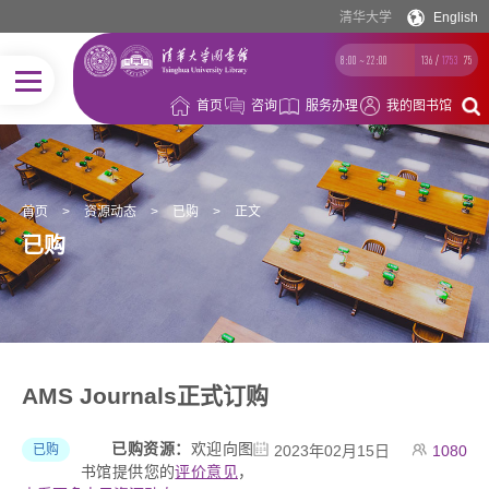
清华大学
English
8:00 ~ 22:00
136
/
1753
75
首页
咨询
服务办理
我的图书馆
首页
>
资源动态
>
已购
>
正文
已购
AMS Journals正式订购
已购资源：
欢迎向图
已购
2023年02月15日
1080
书馆提供您的
评价意见
，