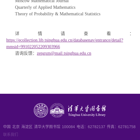
Moscow Mathematical Journal
Quarterly of Applied Mathematics
Theory of Probability & Mathematical Statistics
详情请查看：
https://ecollection.lib.tsinghua.edu.cn/databasenav/entrance/detail?
mmsid=991022052209303966
咨询反馈：
zengxm@mail.tsinghua.edu.cn
中国
北京
海淀区
清华大学图书馆
100084
电话：62782137
传真：62781758
联系我们