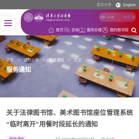
清华大学
English
8:00 ~ 22:00
1
/
1753
0
首页
咨询
服务办理
我的图书馆
首页
>
通知公告
>
服务通知
>
正文
服务通知
关于法律图书馆、美术图书馆座位管理系统
“临时离开”用餐时段延长的通知