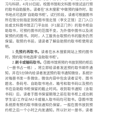
习与科研，4月10日起，校图书馆和文科图书馆试运行预
约取书自助服务。读者在“水木搜索”中做预约操作时，取
书地点可选择“自助取书柜”。试行阶段，读者可根据图书
所在馆分别指定到校图书馆北馆（李文正馆）正门入口
处或文科图书馆正门平台处（F1层正门外）的取书柜自
助取书，可预约图书的范围不变，为外借中图书以及闭
架预约的图书。同时，人工服务台取预约书的服务仍然
保留。取预约书前，请读者了解自助预约取书柜使用说
明。
1.
先预约再取书。
读者在水木搜索网站上预约图书
时，预约取书地选择“自助取书柜”。
2.
刷卡或输码取书。①
图书馆将预约书放到预约柜后
（一册书占一格），将立即给读者发送预约取书邮件通
知，并在5分钟内给读者发送预约取书通知微信，系统针
对每册书发一条微信，微信内容中包含读者证号、图书
题名、条码号、自助取书地点、箱号和取书码以及预约
书在自助取书柜保留的截止时间。收到取书通知（含取
书码）后，读者于图书保留期限之前在取书柜上成功刷
学生证/工作证/MJ卡或输入取书码均可取书。
②
图书馆
系统原有预约取书微信通知仍保留，一般在图书放到预
约柜之后一个小时之内发通知。所以针对一册书，读者