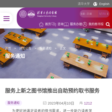
清华大学
English
8:00 ~ 22:00
1
/
1753
0
首页
咨询
服务办理
我的图书馆
首页
>
通知公告
>
服务通知
>
正文
服务通知
服务上新之图书馆推出自助预约取书服务
服务通知
2023年04月10日
1212
为更好地满足读者的借书需求，进一步助力读者学