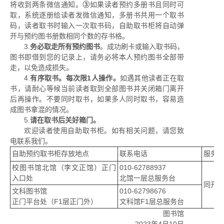
将收到两条微信通知。
③
如果读者预约多册书且同时可
取，系统逐册给读者发微信通知，多册书共用一个取书
码，读者取书时输入一次取书码，自助取书柜将自动弹
开与预约图书册数相同个数的存书格。
3.
务必取走所有预约图书
。成功刷卡或输入取书码，
图书即借到您的记录上，请务必将本人预约图书全部带
走，以免造成损失。
4.
有序取书。每次限1人操作。
如遇其他读者正在取
书，请耐心等候当前读者取到全部图书并关闭箱门离开
后再操作。不要同时取书，如果多人同时取书，容易造
成图书拿混的情况。
5.
请在取书后关好箱门。
欢迎读者使用自助取书柜。如有相关问题，请您致
电联系我们。
自助预约取书柜存放地点
联系电话
服务
校图书馆北馆（李文正馆）正门
010-62788937
入口处
北馆一层总服务台
同开
文科图书馆
010-62798676
正门平台处（F1层正门外）
文科馆F1层总服务台
图书馆