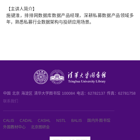
【主讲人简介】
施键淮，排排网数据库数据产品经理，深耕私募数据产品领域多
年，熟悉私募行业数据架构与投研应用场景。
中国
北京
海淀区
清华大学图书馆
100084
电话：62782137
传真：62781758
联系我们
CALIS
CADAL
CASHL
NSTL
BALIS
国内外图书馆
外国教材中心
北京图研会