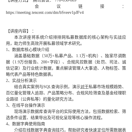
【讲座方式】
腾讯会议：
778-658-889
会议链接：
https://meeting.tencent.com/dm/bSveev1pJFv4
【讲座内容】
：
本次讲座将系统介绍排排网私募数据库的核心架构与实战应
用，助力师生高效开展私募领域学术研究。
1、数据库核心模块介绍
涵盖基础数据（
50万+私募产品、1.1万+机构）、独家尽调数
据（1.9万份报告、200+字段）、合规风控数据（处罚、司法、诚
信记录）及行业统计数据，重点解读管理人大事迹、人物标签、策
略代表产品等特色数据表。
2、实战分析演示
结合真实案例与
SQL查询示例，演示
对于
私募市场规模趋势、
百亿量化管理人追踪、产品策略分布、合规风险筛查及基金经理职
业路径（公奔私等）的量化研究方法。
3、在线平台操作演示
现场演示数据库查询平台的实际使用方法，包括数据检索、筛
选条件设置、结果导出及可视化呈现等核心操作流程。
4、数据字典使用指南
介绍在线数据字典查询技巧，帮助研究者快速定位所需数据表