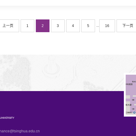
...
上一页
1
2
3
4
5
16
下一页
e@tsinghua.edu.cn